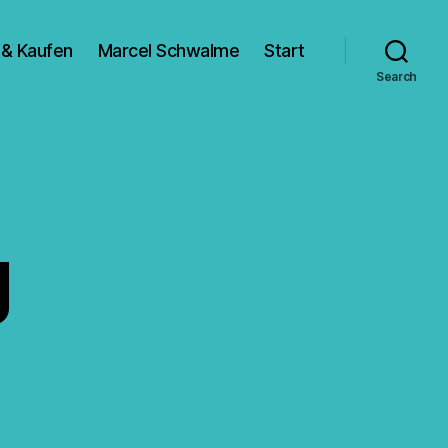
 & Kaufen
Marcel Schwalme
Start
Search
g
zu
Beflügelung