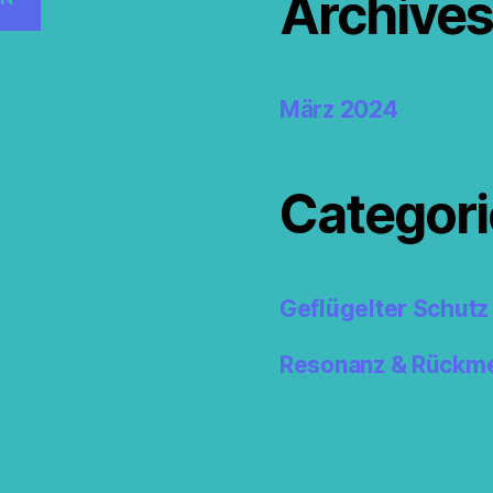
Archive
März 2024
Categori
Geflügelter Schutz
Resonanz & Rückm