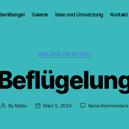
BamBengel
Galerie
Idee und Umsetzung
Kontakt
Categories
GEFLÜGELTER SCHUTZ
Beflügelun
By
MaSu
März 5, 2024
Keine Kommentare
Post
Post
author
date