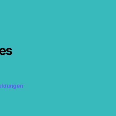
s
es
eldungen