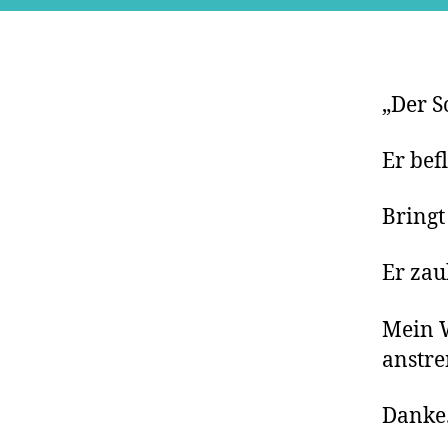
„Der S
Er bef
Bringt
Er zau
Mein W
anstre
Danke