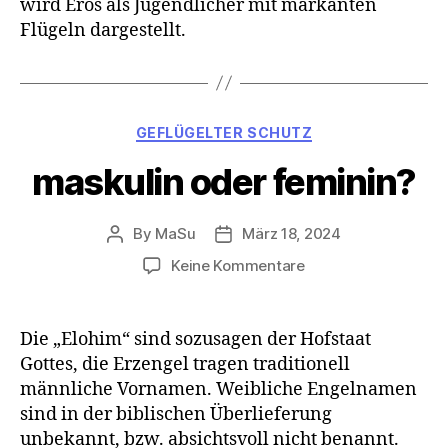
wird Eros als Jugendlicher mit markanten
Flügeln dargestellt.
Categories
GEFLÜGELTER SCHUTZ
maskulin oder feminin?
By
MaSu
März 18, 2024
Post
Post
author
date
zu
Keine Kommentare
maskulin
oder
feminin?
Die „Elohim“ sind sozusagen der Hofstaat
Gottes, die Erzengel tragen traditionell
männliche Vornamen. Weibliche Engelnamen
sind in der biblischen Überlieferung
unbekannt, bzw. absichtsvoll nicht benannt.