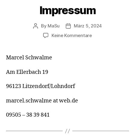
Impressum
By
MaSu
März 5, 2024
Post
Post
author
date
zu
Keine Kommentare
Impressum
Marcel Schwalme
Am Ellerbach 19
96123 Litzendorf/Lohndorf
marcel.schwalme at web.de
09505 – 38 39 841