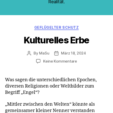
Realität.
Categories
GEFLÜGELTER SCHUTZ
Kulturelles Erbe
By
MaSu
März 18, 2024
Post
Post
author
date
zu
Keine Kommentare
Kulturelles
Erbe
Was sagen die unterschiedlichen Epochen,
diversen Religionen oder Weltbilder zum
Begriff „Engel“?
„Mittler zwischen den Welten“ könnte als
gemeinsamer kleiner Nenner verstanden