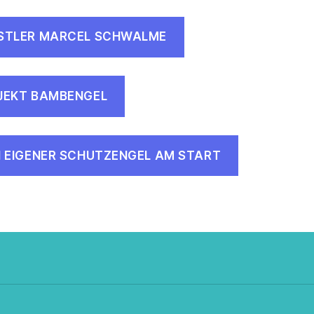
STLER MARCEL SCHWALME
JEKT BAMBENGEL
N EIGENER SCHUTZENGEL AM START