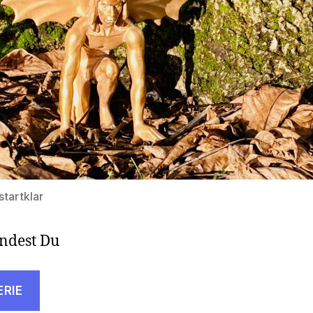
tartklar
indest Du
ERIE