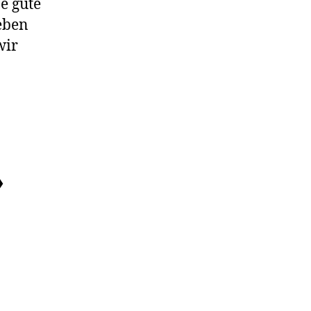
e gute
eben
wir
»