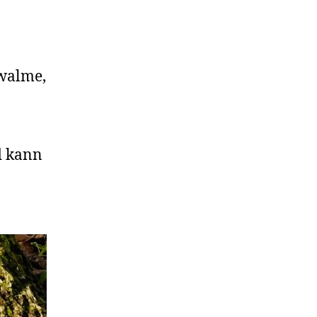
hwalme,
d kann