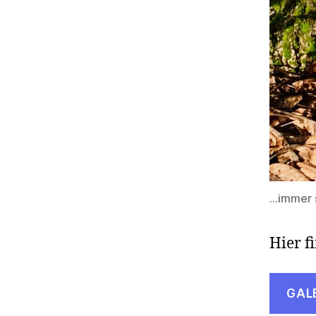
…immer s
Hier f
GAL