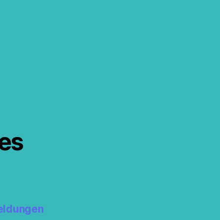
s
es
eldungen