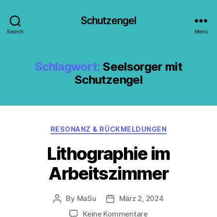
Schutzengel
Search
Menu
Schlagwort:
Seelsorger mit
Schutzengel
Categories
RESONANZ & RÜCKMELDUNGEN
Lithographie im
Arbeitszimmer
By
MaSu
März 2, 2024
Post
Post
author
date
zu
Keine Kommentare